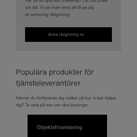
Har du ett speciellt önskemål? Låt oss prata
om det. Vi ser fram emot att få ge dig
en personlig rådgivning.
Boka rådgivning nu
Populära produkter för
tjänsteleverantörer
Känner du fortfarande dig osäker på hur vi kan hjälpa
dig? Ta reda på mer om våra lösningar.
Ob­jekts­fi­nan­sie­ring