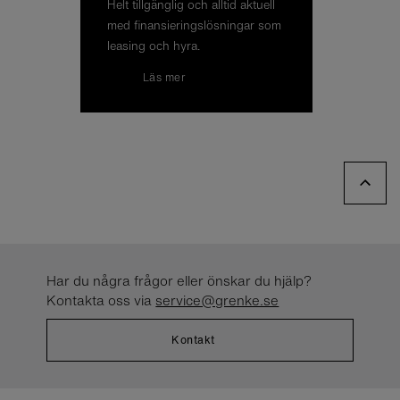
Helt till­gäng­lig och all­tid ak­tu­ell
med fi­nan­sie­rings­lös­ning­ar som
le­a­sing och hyra.
Läs mer
Har du några frågor eller önskar du hjälp?
Kontakta oss via
service@grenke.se
Kontakt