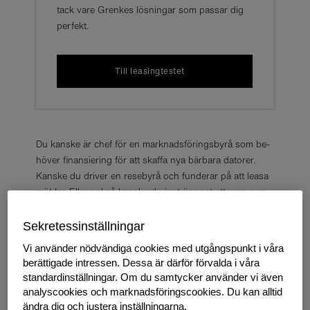
tack vare Grenkes lösningar som passar dig
perfekt.
Till leasingtestet
Du kanske är chef för en mark­nads­fö­rings­by­rå som be­
hö­ver fi­nan­sie­ring för att skaf­fa nya bär­ba­ra da­to­rer.
Kanske du dri­ver en re­se­by­rå och fun­de­rar på att leasa
möb­ler. Eller också kanske du just öpp­nat ett gym som
du be­hö­ver fylla med ut­rust­ning. Oav­sett vilka tjäns­ter
du er­bju­der, har de en sak ge­men­samt: ett to­talt fokus
Sekretessinställningar
på kun­den. Så var­för skul­le det inte också in­klu­de­ra din
Vi använder nödvändiga cookies med utgångspunkt i våra
fi­nan­sie­rings­lös­ning?
berättigade intressen. Dessa är därför förvalda i våra
standardinställningar. Om du samtycker använder vi även
Lösningar som är gjorda för dig. Lösningar som är
analyscookies och marknadsföringscookies. Du kan alltid
tillgängliga snabbt – och som fungerar. Lösningar med
ändra dig och justera inställningarna.