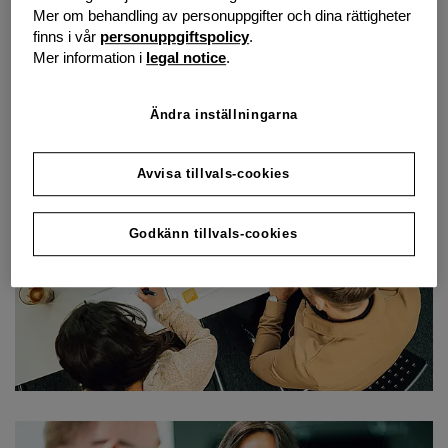
det vänliga ansiktet hos ens personliga rådgivare. Ta
Mer om behandling av personuppgifter och dina rättigheter
reda på varför vi är rätt partner för dig.
finns i vår
personuppgiftspolicy
.
Mer information i
legal notice
.
Ändra inställningarna
Avvisa tillvals-cookies
Godkänn tillvals-cookies