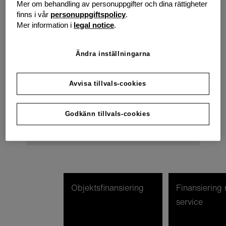
Mer om behandling av personuppgifter och dina rättigheter
finns i vår
personuppgiftspolicy
.
Mer information i
legal notice
.
Lösningar för stora företag
/ koncerner
Ändra inställningarna
Håller din marknad på att bli alltmer
Avvisa tillvals-cookies
dynamisk? Vi erbjuder finansieringslösningar
som låter dig reagera snabbt samtidigt som
du formar din marknad.
Godkänn tillvals-cookies
Objektsfinansiering
Finansiering
service