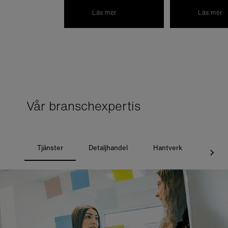
Läs mer
Läs mer
Vår branschexpertis
Tjänster
Detaljhandel
Hantverk
Sjukv