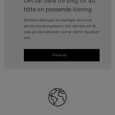
Det tar bara tre steg för att
Gör 
hitta en passande lösning
gång
Det finns olika typer av lösningar, beroende
på ditt investeringsbehov. Gör vårt test och få
reda på vilket alternativ som är rätt för dig på ett
kick.
Prova nu!