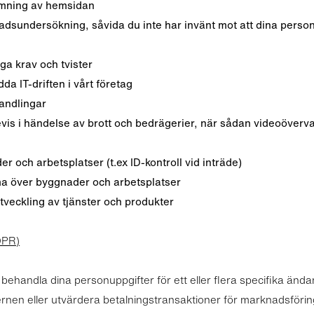
rmning av hemsidan
sundersökning, såvida du inte har invänt mot att dina person
iga krav och tvister
da IT-driften i vårt företag
handlingar
evis i händelse av brott och bedrägerier, när sådan videoöverv
r och arbetsplatser (t.ex ID-kontroll vid inträde)
ma över byggnader och arbetsplatser
tveckling av tjänster och produkter
GDPR)
r behandla dina personuppgifter för ett eller flera specifika ändam
rnen eller utvärdera betalningstransaktioner för marknadsföri