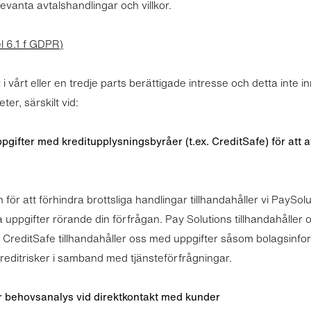
vanta avtalshandlingar och villkor.
l 6.1 f GDPR)
 vårt eller en tredje parts berättigade intresse och detta inte i
ter, särskilt vid:
pgifter med kreditupplysningsbyråer (t.ex. CreditSafe) för att 
ch för att förhindra brottsliga handlingar tillhandahåller vi PaySo
ppgifter rörande din förfrågan. Pay Solutions tillhandahåller 
 CreditSafe tillhandahåller oss med uppgifter såsom bolagsinfo
reditrisker i samband med tjänsteförfrågningar.
ör behovsanalys vid direktkontakt med kunder