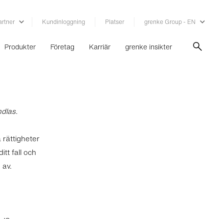
artner
Kundinloggning
Platser
grenke Group - EN
Produkter
Företag
Karriär
grenke insikter
ndlas.
 rättigheter
tt fall och
 av.