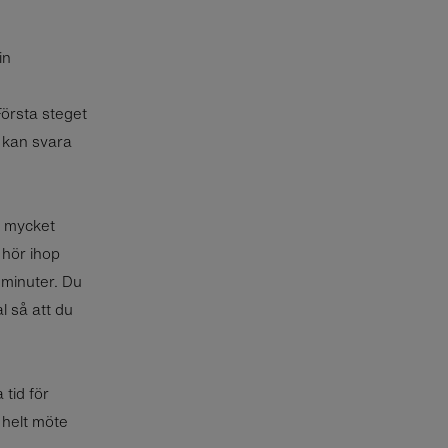
in
Första steget
 kan svara
du mycket
 hör ihop
 minuter. Du
l så att du
 tid för
t helt möte