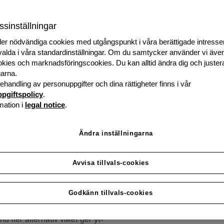
Som partner till grenke
finansieringsalternativ
ssinställningar
Detta ger dem mer likvi
er nödvändiga cookies med utgångspunkt i våra berättigade intresse
varit utanför deras bud
rvalda i våra standardinställningar. Om du samtycker använder vi äve
kies och marknadsföringscookies. Du kan alltid ändra dig och juster
garna.
Bli partner nu
handling av personuppgifter och dina rättigheter finns i vår
pgiftspolicy
.
mation i
legal notice
.
Ändra inställningarna
Avvisa tillvals-cookies
 är där­för som vi ger våra
Och för dig? Högre inkomster, 
Godkänn tillvals-cookies
uppnå mer. Genom fi­nan­sie­ring
Som vi sa: mer är alltid en möj
fler al­ter­na­tiv vil­ket ger yt­