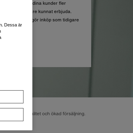
kan du erbjuda dina kunder fler
 än vad du tidigare kunnat erbjuda.
ditet och möjliggör inköp som tidigare
n. Dessa är
get.
n
a
större kundlojalitet och ökad försäljning.
lighet.