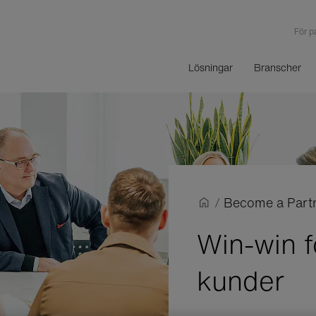
För p
Lösningar
Branscher
/
Become a Part
Win-win f
kunder