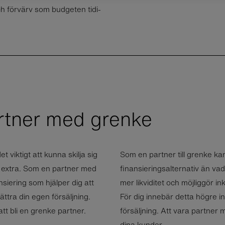
g och för­värv som bud­ge­ten ti­di­
rtner med grenke
 viktigt att kunna skilja sig
Som en partner till grenke ka
 extra. Som en partner med
finansieringsalternativ än va
ansiering som hjälper dig att
mer likviditet och möjliggör i
ättra din egen försäljning.
För dig innebär detta högre i
t bli en grenke partner.
försäljning. Att vara partner
dina kunder.