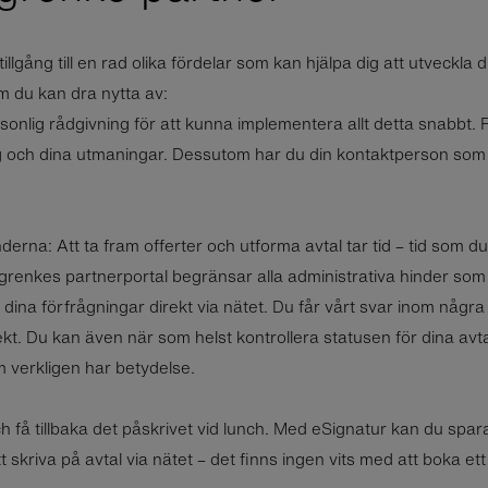
gång till en rad olika fördelar som kan hjälpa dig att utveckla d
m du kan dra nytta av:
rsonlig rådgivning för att kunna implementera allt detta snabbt. 
dig och dina utmaningar. Dessutom har du din kontaktperson som
nderna: Att ta fram offerter och utforma avtal tar tid – tid som 
 grenkes partnerportal begränsar alla administrativa hinder som
 dina förfrågningar direkt via nätet. Du får vårt svar inom några
kt. Du kan även när som helst kontrollera statusen för dina avta
om verkligen har betydelse.
 få tillbaka det påskrivet vid lunch. Med eSignatur kan du spara
tt skriva på avtal via nätet – det finns ingen vits med att boka et