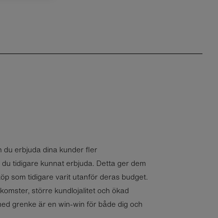
n du erbjuda dina kunder fler
d du tidigare kunnat erbjuda. Detta ger dem
nköp som tidigare varit utanför deras budget.
nkomster, större kundlojalitet och ökad
 med grenke är en win-win för både dig och