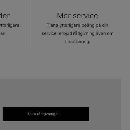
der
Mer service
terligare
Tjäna ytterligare poäng på din
ar.
service: erbjud rådgivning även om
finansiering.
Boka rådgivning nu