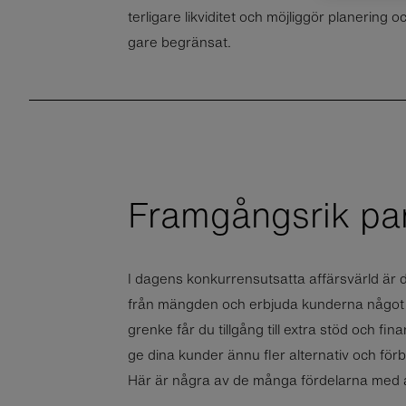
ter­li­ga­re lik­vi­di­tet och möj­lig­gör pla­ne­rin
ga­re be­grän­sat.
Framgångsrik pa
I dagens konkurrensutsatta affärsvärld är det
från mängden och erbjuda kunderna något
grenke får du tillgång till extra stöd och fin
ge dina kunder ännu fler alternativ och förb
Här är några av de många fördelarna med at