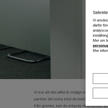
Sekrete
Vi använd
därför fö
analyscoo
inställnin
Mer om be
personup
Mer infor
Vi tror att det all­tid är möj­ligt med mer. Det
part­ner det extra stöd de be­hö­ver för att 
från gren­ke, kan du er­bju­da dina kun­der ännu 