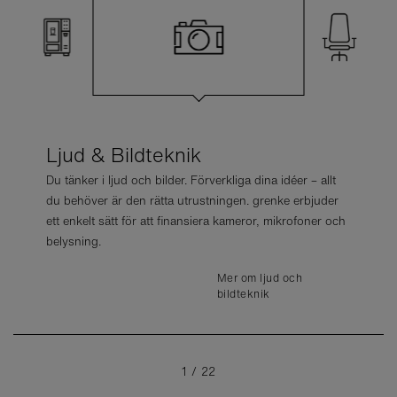
Ljud & Bildteknik
Du tänker i ljud och bilder. Förverkliga dina idéer – allt
du behöver är den rätta utrustningen. grenke erbjuder
ett enkelt sätt för att finansiera kameror, mikrofoner och
belysning.
Mer om
Mer om kontorsmöbler
Verkstadsutrustning
Mer om ljud och
Mer om
Mer om varuautomater
Mer om kaffemaskiner
Mer om medicinteknik
Mer om städmaskiner
bildteknik
Hotellutrustning
Mer om kopiatorer &
Mer om
Mer om kompressorer
Mer om kassasystem
Mer om IT-hårdvara
Mer truckar
skrivare
träningsmaskiner
1
/
22