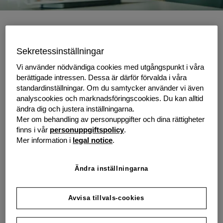
Objektsfinansiering för alla typer
av verksamheter
Sekretessinställningar
Vi använder nödvändiga cookies med utgångspunkt i våra
Oavsett om ditt företag behöver ny utrustning för att
berättigade intressen. Dessa är därför förvalda i våra
växa, ersätta befintliga tillgångar eller möta nya krav
standardinställningar. Om du samtycker använder vi även
erbjuder grenke objektsfinansiering som anpassas efter
analyscookies och marknadsföringscookies. Du kan alltid
din verksamhet. Allt från leasing till hyra ingår i vårt
ändra dig och justera inställningarna.
Mer om behandling av personuppgifter och dina rättigheter
erbjudande, vilket gör det möjligt att välja en lösning
finns i vår
personuppgiftspolicy
.
som matchar både bransch, investeringsmål och
Mer information i
legal notice
.
ekonomiska förutsättningar. Du avgör själv om målet är
att äga tillgången på sikt eller att använda den under en
avtalad period – med full kontroll över kostnader och
Ändra inställningarna
villkor.
Avvisa tillvals-cookies
Hos grenke får du alltid en personlig kontaktperson
som guidar dig genom hela processen och tar fram en