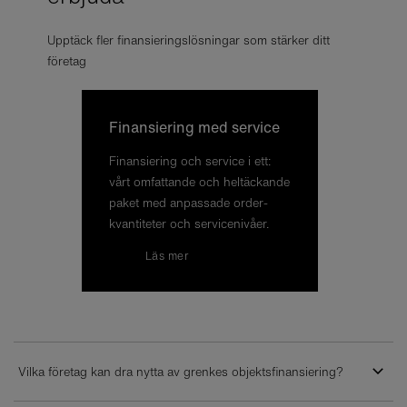
Upptäck fler finansieringslösningar som stärker ditt
företag
Fi­nan­sie­ring med ser­vice
Fi­nan­sie­ring och ser­vice i ett:
vårt om­fat­tan­de och hel­täc­kan­de
paket med an­pas­sa­de or­der­
kvan­ti­te­ter och ser­vice­ni­vå­er.
Läs mer
Vilka företag kan dra nytta av grenkes objektsfinansiering?