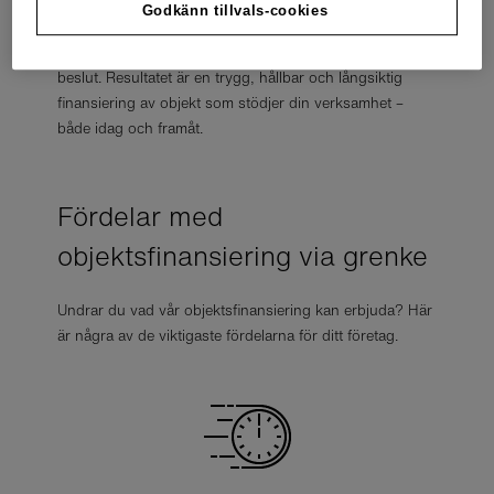
skräddarsydd offert baserad på företagets ekonomi och
Godkänn tillvals-cookies
behov. Vår rådgivning bygger på ansvar, transparens
och korrekt information, så att du kan fatta välgrundade
beslut. Resultatet är en trygg, hållbar och långsiktig
finansiering av objekt som stödjer din verksamhet –
både idag och framåt.
Fördelar med
objektsfinansiering via grenke
Undrar du vad vår objektsfinansiering kan erbjuda? Här
är några av de viktigaste fördelarna för ditt företag.